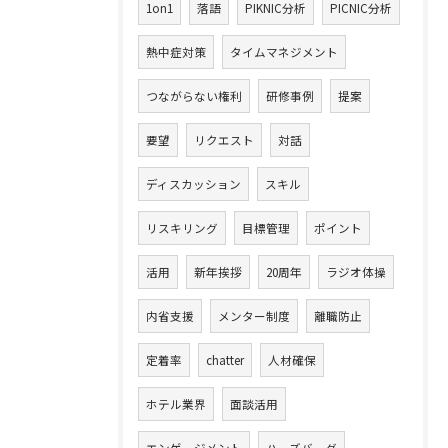
1on1
落語
PIKNIC分析
PICNIC分析
熱中症対策
タイムマネジメント
つながらない権利
研修事例
提案
要望
リクエスト
対話
ディスカッション
スキル
リスキリング
目標管理
ポイント
活用
新年挨拶
20周年
ラジオ体操
内省支援
メンター制度
離職防止
定着率
chatter
人材確保
ホテル業界
面談活用