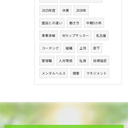
2025年度
休業
2026年
面談との違い
働き方
中期5カ年
事業承継
Wカップサッカー
名古屋
コーチング
組織
上司
部下
管理職
人材育成
社員
目標設定
メンタルヘルス
健康
マネジメント