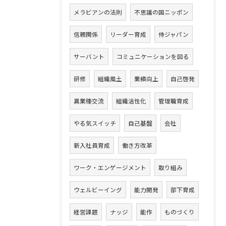
メラビアンの法則
不思議の国ニッポン
信頼関係
リーダー育成
侍ジャパン
サーバント
コミュニケーションを図る
研修
組織風土
業績向上
自己啓発
異業種交流
組織活性化
管理職育成
やる気スイッチ
自己基盤
会社
新入社員育成
働き方改革
ワーク・エンゲージメント
取り組み
ウェルビーイング
能力開発
部下育成
経営課題
ナッジ
能作
ものづくり