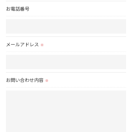
＜個人情報の委託について＞
お電話番号
当社では、利用目的の達成に必要な範囲において、
個人情報を外部に委託する場合があります。
これらの委託先に対しては個人情報保護契約等の措
置をとり、適切な監督を行います。
メールアドレス
※
＜個人情報の安全管理＞
当社では、個人情報の漏洩等がなされないよう、適
切に安全管理対策を実施します。
お問い合わせ内容
※
＜個人情報を与えなかった場合に生じる結果＞
必要な情報を頂けない場合は、それに対応した当社
のサービスをご提供できない場合がございますので
予めご了承ください。