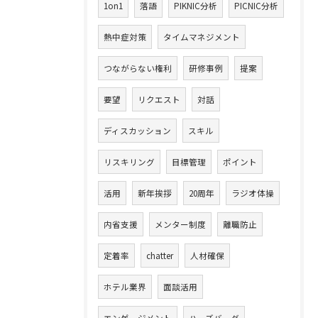
1on1
落語
PIKNIC分析
PICNIC分析
熱中症対策
タイムマネジメント
つながらない権利
研修事例
提案
要望
リクエスト
対話
ディスカッション
スキル
リスキリング
目標管理
ポイント
活用
新年挨拶
20周年
ラジオ体操
内省支援
メンター制度
離職防止
定着率
chatter
人材確保
ホテル業界
面談活用