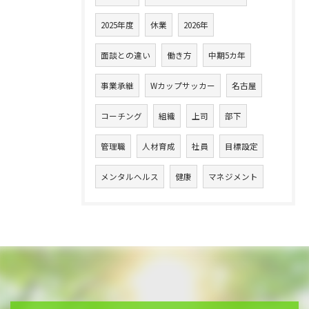
2025年度
休業
2026年
面談との違い
働き方
中期5カ年
事業承継
Wカップサッカー
名古屋
コーチング
組織
上司
部下
管理職
人材育成
社員
目標設定
メンタルヘルス
健康
マネジメント