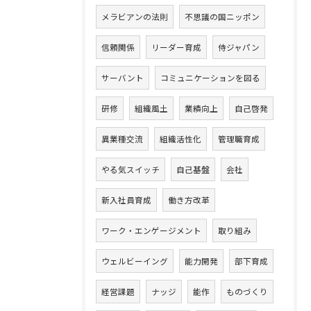
メラビアンの法則
不思議の国ニッポン
信頼関係
リーダー育成
侍ジャパン
サーバント
コミュニケーションを図る
研修
組織風土
業績向上
自己啓発
異業種交流
組織活性化
管理職育成
やる気スイッチ
自己基盤
会社
新入社員育成
働き方改革
ワーク・エンゲージメント
取り組み
ウェルビーイング
能力開発
部下育成
経営課題
ナッジ
能作
ものづくり