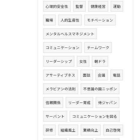
心理的安全性
監督
健康経営
運動
職場
人的生産性
モチベーション
メンタルヘルスマネジメント
コミュニケーション
チームワーク
リーダーシップ
女性
朝ドラ
アサーティブネス
面談
会議
電話
メラビアンの法則
不思議の国ニッポン
信頼関係
リーダー育成
侍ジャパン
サーバント
コミュニケーションを図る
研修
組織風土
業績向上
自己啓発