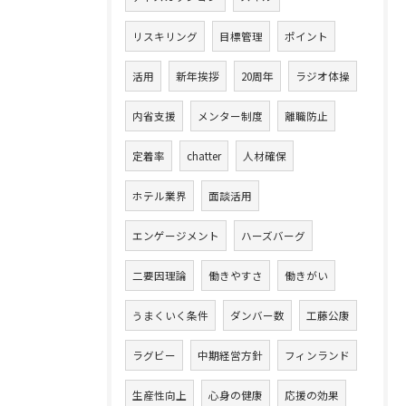
リスキリング
目標管理
ポイント
活用
新年挨拶
20周年
ラジオ体操
内省支援
メンター制度
離職防止
定着率
chatter
人材確保
ホテル業界
面談活用
エンゲージメント
ハーズバーグ
二要因理論
働きやすさ
働きがい
うまくいく条件
ダンバー数
工藤公康
ラグビー
中期経営方針
フィンランド
生産性向上
心身の健康
応援の効果