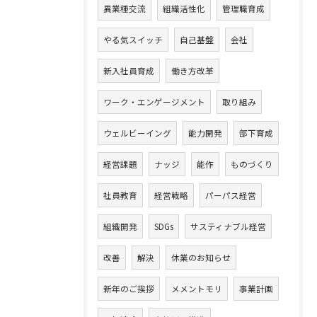
異業種交流
組織活性化
管理職育成
やる気スイッチ
自己基盤
会社
新入社員育成
働き方改革
ワーク・エンゲージメント
取り組み
ウェルビーイング
能力開発
部下育成
経営課題
ナッジ
能作
ものづくり
社員教育
経営戦略
パーパス経営
組織開発
SDGs
サスティナブル経営
改善
解決
休業のお知らせ
新年のご挨拶
メメントモリ
事業計画