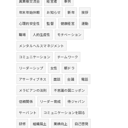
異業種交流会
経営者
事例
年末年始休暇
お知らせ
新年
挨拶
心理的安全性
監督
健康経営
運動
職場
人的生産性
モチベーション
メンタルヘルスマネジメント
コミュニケーション
チームワーク
リーダーシップ
女性
朝ドラ
アサーティブネス
面談
会議
電話
メラビアンの法則
不思議の国ニッポン
信頼関係
リーダー育成
侍ジャパン
サーバント
コミュニケーションを図る
研修
組織風土
業績向上
自己啓発