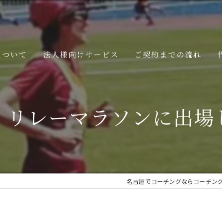
について
法人様向けサービス
ご契約までの流れ
能力開発・組織活性化のコーチング
】リレーマラソンに出場
よくある質問
オーダーメイドの社員研修・セミナー
社員面談・相談窓口
名古屋でコーチングならコーチン
健康経営・健康づくりのサポート