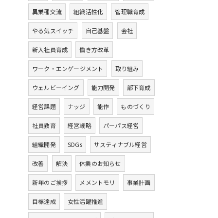
異業種交流
組織活性化
管理職育成
やる気スイッチ
自己基盤
会社
新入社員育成
働き方改革
ワーク・エンゲージメント
取り組み
ウェルビーイング
能力開発
部下育成
経営課題
ナッジ
能作
ものづくり
社員教育
経営戦略
パーパス経営
組織開発
SDGs
サスティナブル経営
改善
解決
休業のお知らせ
新年のご挨拶
メメントモリ
事業計画
目標達成
女性活躍推進