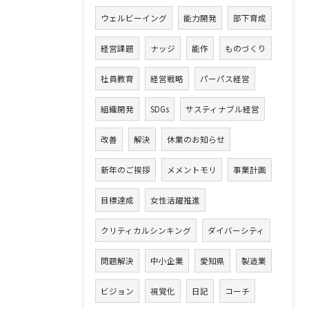
ウェルビーイング
能力開発
部下育成
経営課題
ナッジ
能作
ものづくり
社員教育
経営戦略
パーパス経営
組織開発
SDGs
サスティナブル経営
改善
解決
休業のお知らせ
新年のご挨拶
メメントモリ
事業計画
目標達成
女性活躍推進
クリティカルシンキング
ダイバーシティ
問題解決
中小企業
愛知県
製造業
ビジョン
視覚化
日記
コーチ