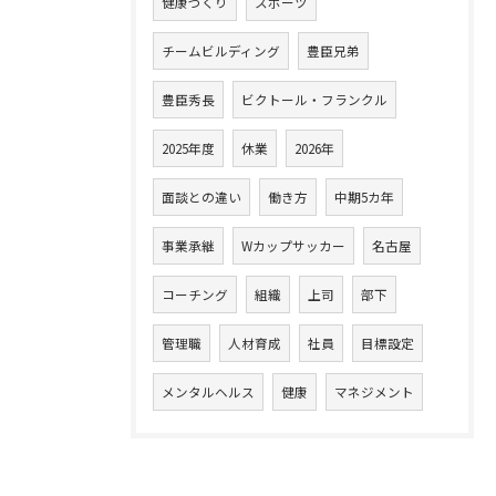
健康づくり
スポーツ
チームビルディング
豊臣兄弟
豊臣秀長
ビクトール・フランクル
2025年度
休業
2026年
面談との違い
働き方
中期5カ年
事業承継
Wカップサッカー
名古屋
コーチング
組織
上司
部下
管理職
人材育成
社員
目標設定
メンタルヘルス
健康
マネジメント