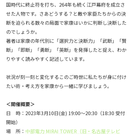
国時代に終止符を打ち、264年も続く江戸幕府を成立さ
せた人物です。さあどうする？と敵や家臣たちからの決
断を迫られる数々の局面で家康はいかに判断し決断した
のでしょうか。
著者は家康の年代別に「選択力と決断力」「武断」「賢
断」「即断」「勇断」「英断」を発揮したと捉え、わか
りやすく読みやすく記述しています。
状況が刻一刻と変化するこのご時世に私たちが身に付け
たい術・考え方を家康から一緒に学びましょう。
＜開催概要＞
日 時：2023年3月10日(金) 19:00～20:30（18:30 受付
開始）
場 所：
中部電力 MIRAI TOWER（旧・名古屋テレビ